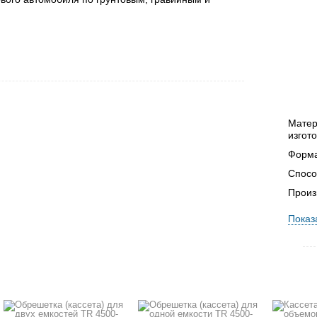
Мате
изгот
Форм
Спосо
Произ
Показ