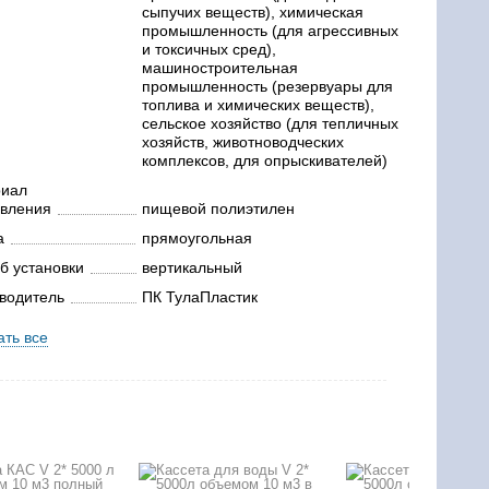
сыпучих веществ), химическая
промышленность (для агрессивных
и токсичных сред),
машиностроительная
промышленность (резервуары для
топлива и химических веществ),
сельское хозяйство (для тепличных
хозяйств, животноводческих
комплексов, для опрыскивателей)
риал
овления
пищевой полиэтилен
а
прямоугольная
б установки
вертикальный
водитель
ПК ТулаПластик
ать все