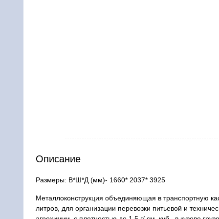
Описание
Размеры: В*Ш*Д (мм)- 1660* 2037* 3925
Металлоконструкция объединяющая в транспортную кас
литров, для организации перевозки питьевой и техничес
агрохимии, с плотностью до 1,5 г/ см. куб., в кузове гр