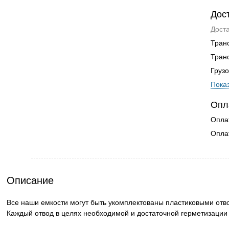
Дос
Дост
Тран
Тран
Грузо
Показ
Опл
Опла
Опла
Описание
Все наши емкости могут быть укомплектованы пластиковыми отв
Каждый отвод в целях необходимой и достаточной герметизации