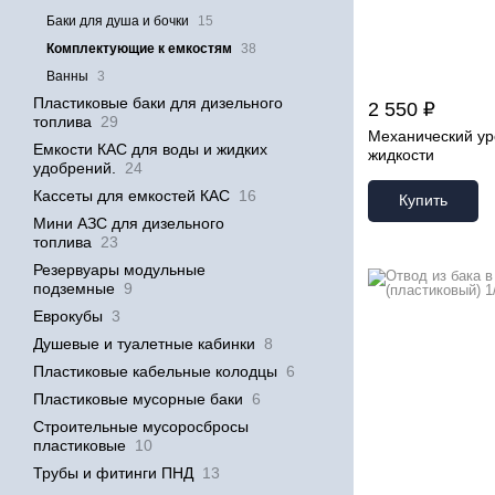
Баки для душа и бочки
15
Комплектующие к емкостям
38
Ванны
3
Пластиковые баки для дизельного
2 550 ₽
топлива
29
Механический у
Емкости КАС для воды и жидких
жидкости
удобрений.
24
Кассеты для емкостей КАС
16
Купить
Мини АЗС для дизельного
топлива
23
Резервуары модульные
подземные
9
Еврокубы
3
Душевые и туалетные кабинки
8
Пластиковые кабельные колодцы
6
Пластиковые мусорные баки
6
Строительные мусоросбросы
пластиковые
10
Трубы и фитинги ПНД
13